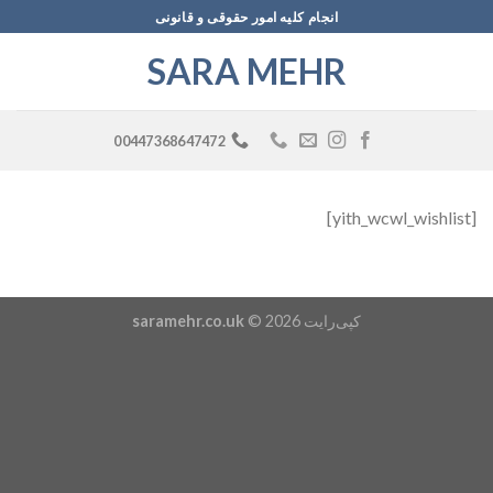
Ski
انجام کلیه امور حقوقی و قانونی
t
SARA MEHR
conten
00447368647472
[yith_wcwl_wishlist]
کپی‌رایت 2026 ©
saramehr.co.uk