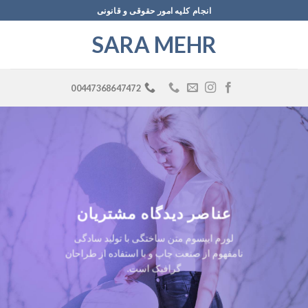
Ski
انجام کلیه امور حقوقی و قانونی
t
SARA MEHR
conten
00447368647472
عناصر دیدگاه مشتریان
لورم ایپسوم متن ساختگی با تولید سادگی
نامفهوم از صنعت چاپ و با استفاده از طراحان
گرافیک است.