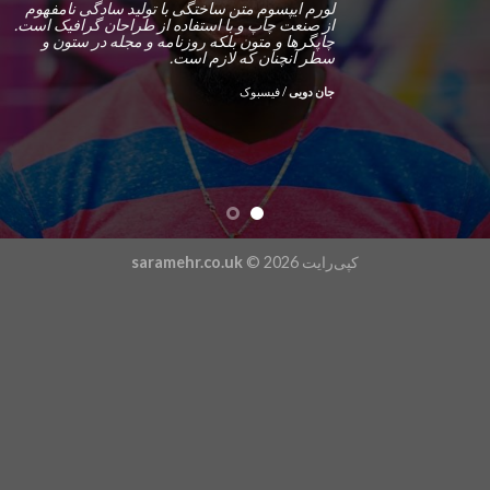
لورم ایپسوم متن ساختگی با تولید سادگی نامفهوم
از صنعت چاپ و با استفاده از طراحان گرافیک است.
چاپگرها و متون بلکه روزنامه و مجله در ستون و
سطر آنچنان که لازم است.
جان دویی
/
فیسبوک
کپی‌رایت 2026 ©
saramehr.co.uk