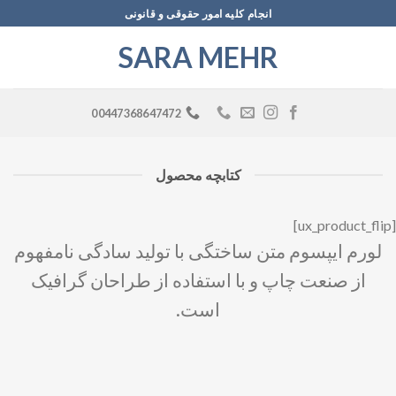
Ski
انجام کلیه امور حقوقی و قانونی
t
SARA MEHR
conten
00447368647472
کتابچه محصول
[ux_product_flip]
لورم ایپسوم متن ساختگی با تولید سادگی نامفهوم
از صنعت چاپ و با استفاده از طراحان گرافیک
است.