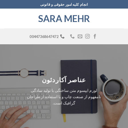
Ski
انجام کلیه امور حقوقی و قانونی
t
SARA MEHR
conten
00447368647472
عناصر آکاردئون
لورم ایپسوم متن ساختگی با تولید سادگی
نامفهوم از صنعت چاپ و با استفاده از طراحان
گرافیک است.